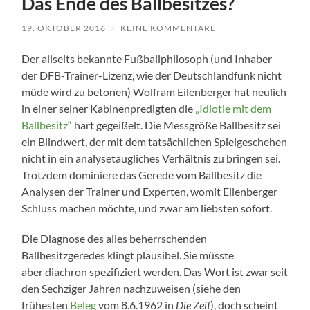
Das Ende des Ballbesitzes?
19. OKTOBER 2016
/
KEINE KOMMENTARE
Der allseits bekannte Fußballphilosoph (und Inhaber
der DFB-Trainer-Lizenz, wie der Deutschlandfunk nicht
müde wird zu betonen) Wolfram Eilenberger hat neulich
in einer seiner Kabinenpredigten die
„Idiotie mit dem
Ballbesitz“
hart gegeißelt. Die Messgröße Ballbesitz sei
ein Blindwert, der mit dem tatsächlichen Spielgeschehen
nicht in ein analysetaugliches Verhältnis zu bringen sei.
Trotzdem dominiere das Gerede vom Ballbesitz die
Analysen der Trainer und Experten, womit Eilenberger
Schluss machen möchte, und zwar am liebsten sofort.
Die Diagnose des alles beherrschenden
Ballbesitzgeredes klingt plausibel. Sie müsste
aber diachron spezifiziert werden. Das Wort ist zwar seit
den Sechziger Jahren nachzuweisen (siehe den
frühesten
Beleg
vom 8.6.1962 in
Die Zeit
), doch scheint