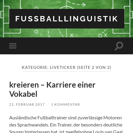
FUSSBALLLINGUISTIK
Suchfe
Mobile-
ein-/a
Menü
ein-/ausblenden
KATEGORIE:
LIVETICKER
(SEITE 2 VON 2)
kreieren – Karriere einer
Vokabel
21. FEBRUAR 2017
/
1 KOMMENTAR
Ausländische Fußballtrainer sind zuverlässige Motoren
des Sprachwandels. Ein Trainer, der besonders deutliche
Spuren hinterlassen hat, ist zweifelsohne Louis van Gaal,