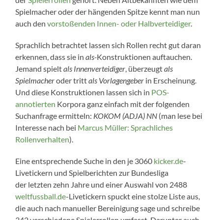
Spielmacher oder der hängenden Spitze kennt man nun
auch den
vorstoßenden Innen- oder Halbverteidiger
.
Sprachlich betrachtet lassen sich Rollen recht gut daran
erkennen, dass sie in
als-
Konstruktionen auftauchen.
Jemand spielt
als
Innenverteidiger
, überzeugt
als
Spielmacher
oder tritt
als Vorlagengeber
in Erscheinung.
Und diese Konstruktionen lassen sich in
POS-
annotierten
Korpora ganz einfach mit der folgenden
Suchanfrage ermitteln:
KOKOM (ADJA) NN
(man lese bei
Interesse nach bei
Marcus Müller: Sprachliches
Rollenverhalten
).
Eine entsprechende Suche in den je 3060
kicker.de
-
Livetickern und Spielberichten zur Bundesliga
der letzten zehn Jahre und einer Auswahl von 2488
weltfussball.de
-Livetickern spuckt eine stolze Liste aus,
die auch nach manueller Bereinigung sage und schreibe
342 verschiedene Spielerrollen umfasst. Darunter auch