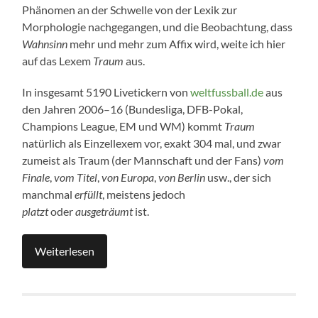
Phänomen an der Schwelle von der Lexik zur
Morphologie nachgegangen, und die Beobachtung, dass
Wahnsinn
mehr und mehr zum Affix wird, weite ich hier
auf das Lexem
Traum
aus.
In insgesamt 5190 Livetickern von
weltfussball.de
aus
den Jahren 2006–16 (Bundesliga, DFB-Pokal,
Champions League, EM und WM) kommt
Traum
natürlich als Einzellexem vor, exakt 304 mal, und zwar
zumeist als Traum (der Mannschaft und der Fans)
vom
Finale
,
vom Titel
,
von Europa
,
von Berlin
usw., der sich
manchmal
erfüllt
, meistens jedoch
platzt
oder
ausgeträumt
ist.
Weiterlesen