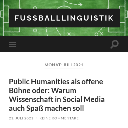
FUSSBALLLINGUISTIK
Suchfe
Mobile-
ein-/a
Menü
ein-/ausblenden
MONAT:
JULI 2021
Public Humanities als offene
Bühne oder: Warum
Wissenschaft in Social Media
auch Spaß machen soll
21. JULI 2021
/
KEINE KOMMENTARE