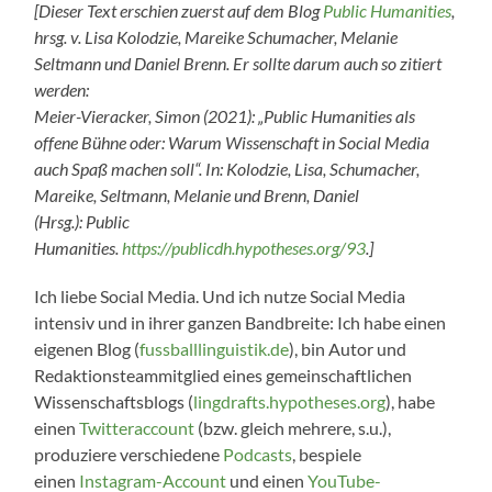
[Dieser Text erschien zuerst auf dem Blog
Public Humanities
,
hrsg. v. Lisa Kolodzie, Mareike Schumacher, Melanie
Seltmann und Daniel Brenn. Er sollte darum auch so zitiert
werden:
Meier-Vieracker, Simon (2021): „Public Humanities als
offene Bühne oder: Warum Wissenschaft in Social Media
auch Spaß machen soll“. In: Kolodzie, Lisa, Schumacher,
Mareike, Seltmann, Melanie und Brenn, Daniel
(Hrsg.): Public
Humanities.
https://publicdh.hypotheses.org/93
.]
Ich liebe Social Media. Und ich nutze Social Media
intensiv und in ihrer ganzen Bandbreite: Ich habe einen
eigenen Blog (
fussballlinguistik.de
), bin Autor und
Redaktionsteammitglied eines gemeinschaftlichen
Wissenschaftsblogs (
lingdrafts.hypotheses.org
), habe
einen
Twitteraccount
(bzw. gleich mehrere, s.u.),
produziere verschiedene
Podcasts
, bespiele
einen
Instagram-Account
und einen
YouTube-