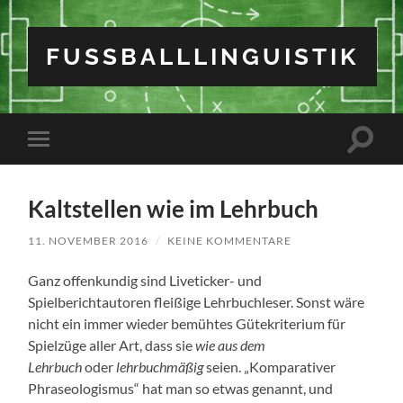
FUSSBALLLINGUISTIK
Suchfe
Mobile-
ein-/a
Menü
ein-/ausblenden
Kaltstellen wie im Lehrbuch
11. NOVEMBER 2016
/
KEINE KOMMENTARE
Ganz offenkundig sind Liveticker- und
Spielberichtautoren fleißige Lehrbuchleser. Sonst wäre
nicht ein immer wieder bemühtes Gütekriterium für
Spielzüge aller Art, dass sie
wie aus dem
Lehrbuch
oder
lehrbuchmäßig
seien. „Komparativer
Phraseologismus“ hat man so etwas genannt, und