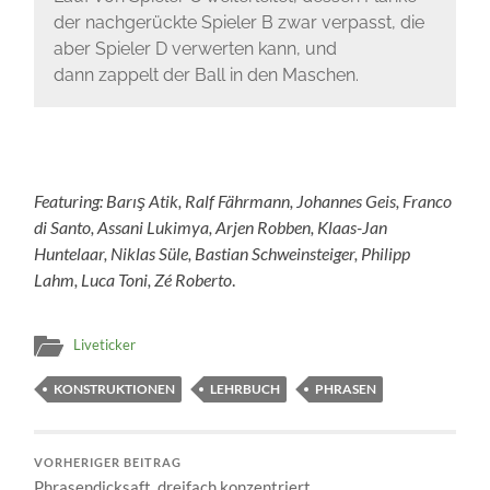
der nachgerückte Spieler B zwar verpasst, die
aber Spieler D verwerten kann, und
dann zappelt der Ball in den Maschen.
Featuring:
Barış Atik, Ralf Fährmann, Johannes Geis, Franco
di Santo, Assani Lukimya, Arjen Robben, Klaas-Jan
Huntelaar, Niklas Süle, Bastian Schweinsteiger, Philipp
Lahm, Luca Toni, Zé Roberto
.
Liveticker
KONSTRUKTIONEN
LEHRBUCH
PHRASEN
VORHERIGER BEITRAG
Phrasendicksaft, dreifach konzentriert