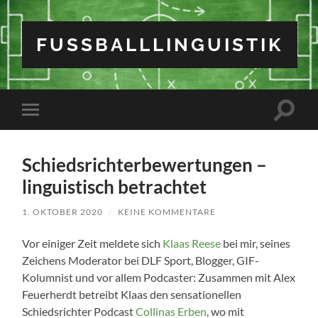
FUSSBALLLINGUISTIK
Suchfe
Mobile-
ein-/a
Menü
ein-/ausblenden
Schiedsrichterbewertungen –
linguistisch betrachtet
1. OKTOBER 2020
/
KEINE KOMMENTARE
Vor einiger Zeit meldete sich
Klaas Reese
bei mir, seines
Zeichens Moderator bei DLF Sport, Blogger, GIF-
Kolumnist und vor allem Podcaster: Zusammen mit Alex
Feuerherdt betreibt Klaas den sensationellen
Schiedsrichter Podcast
Collinas Erben
, wo mit