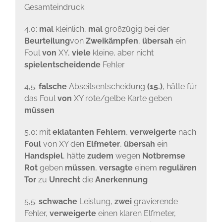
Gesamteindruck
4,0:
mal
kleinlich,
mal
großzügig bei der
Beurteilung
von
Zweikämpfen
,
übersah
ein
Foul
von
XY,
viele
kleine, aber nicht
spielentscheidende
Fehler
4,5:
falsche
Abseitsentscheidung
(15.)
, hätte für
das Foul
von
XY rote/gelbe Karte geben
müssen
5,0: mit
eklatanten Fehlern
,
verweigerte
nach
Foul
von XY den
Elfmeter
,
übersah
ein
Handspiel
, hätte
zudem
wegen
Notbremse
Rot
geben
müssen
,
versagte
einem
regulären
Tor
zu
Unrecht
die
Anerkennung
5,5:
schwache
Leistung,
zwei
gravierende
Fehler,
verweigerte
einen klaren Elfmeter,