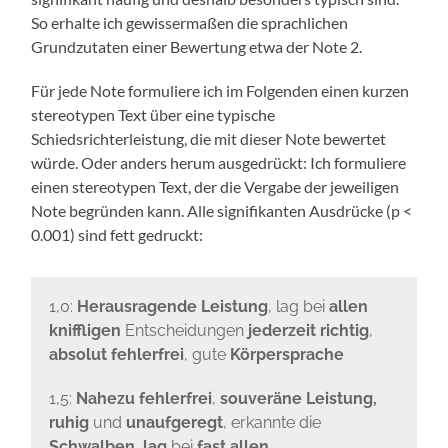
So erhalte ich gewissermaßen die sprachlichen
Grundzutaten einer Bewertung etwa der Note 2.
Für jede Note formuliere ich im Folgenden einen kurzen
stereotypen Text über eine typische
Schiedsrichterleistung, die mit dieser Note bewertet
würde. Oder anders herum ausgedrückt: Ich formuliere
einen stereotypen Text, der die Vergabe der jeweiligen
Note begründen kann. Alle signifikanten Ausdrücke (p <
0.001) sind fett gedruckt:
1,0:
Herausragende Leistung
, lag bei
allen
kniffligen
Entscheidungen
jederzeit richtig
,
absolut fehlerfrei
, gute
Körpersprache
1,5:
Nahezu fehlerfrei
,
souveräne Leistung,
ruhig
und
unaufgeregt
, erkannte die
Schwalben, lag
bei
fast allen