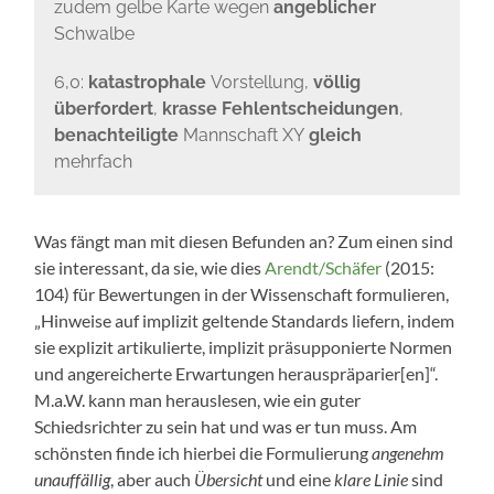
zudem gelbe Karte wegen
angeblicher
Schwalbe
6,0:
katastrophale
Vorstellung,
völlig
überfordert
,
krasse Fehlentscheidungen
,
benachteiligte
Mannschaft XY
gleich
mehrfach
Was fängt man mit diesen Befunden an? Zum einen sind
sie interessant, da sie, wie dies
Arendt/Schäfer
(2015:
104) für Bewertungen in der Wissenschaft formulieren,
„Hinweise auf implizit geltende Standards liefern, indem
sie explizit artikulierte, implizit präsupponierte Normen
und angereicherte Erwartungen herauspräparier[en]“.
M.a.W. kann man herauslesen, wie ein guter
Schiedsrichter zu sein hat und was er tun muss. Am
schönsten finde ich hierbei die Formulierung
angenehm
unauffällig
, aber auch
Übersicht
und eine
klare Linie
sind