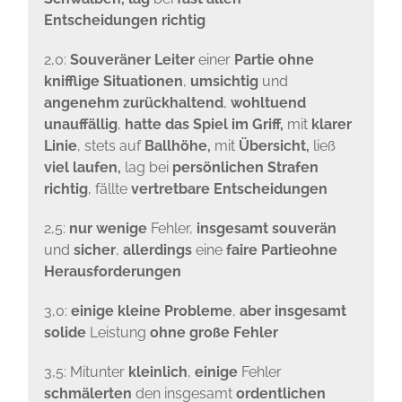
Entscheidungen richtig
2,0:
Souveräner Leiter
einer
Partie ohne
knifflige Situationen
,
umsichtig
und
angenehm zurückhaltend
,
wohltuend
unauffällig
,
hatte das Spiel im Griff,
mit
klarer
Linie
, stets auf
Ballhöhe,
mit
Übersicht,
ließ
viel laufen,
lag bei
persönlichen Strafen
richtig
, fällte
vertretbare Entscheidungen
2,5:
nur wenige
Fehler,
insgesamt souverän
und
sicher
,
allerdings
eine
faire Partieohne
Herausforderungen
3,0:
einige kleine Probleme
,
aber insgesamt
solide
Leistung
ohne große Fehler
3,5: Mitunter
kleinlich
,
einige
Fehler
schmälerten
den insgesamt
ordentlichen