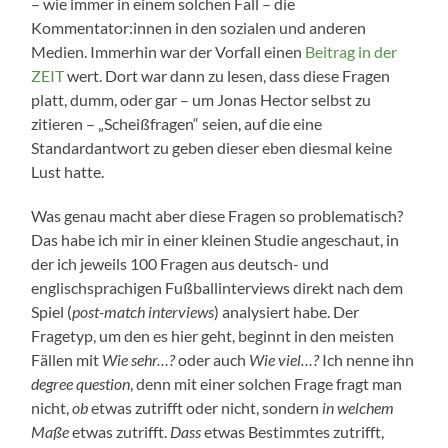
– wie immer in einem solchen Fall – die
Kommentator:innen in den sozialen und anderen
Medien. Immerhin war der Vorfall einen
Beitrag in der
ZEIT
wert. Dort war dann zu lesen, dass diese Fragen
platt, dumm, oder gar – um Jonas Hector selbst zu
zitieren – „Scheißfragen“ seien, auf die eine
Standardantwort zu geben dieser eben diesmal keine
Lust hatte.
Was genau macht aber diese Fragen so problematisch?
Das habe ich mir in einer kleinen Studie angeschaut, in
der ich jeweils 100 Fragen aus deutsch- und
englischsprachigen Fußballinterviews direkt nach dem
Spiel (
post-match interviews
) analysiert habe. Der
Fragetyp, um den es hier geht, beginnt in den meisten
Fällen mit
Wie sehr…?
oder auch
Wie viel…?
Ich nenne ihn
degree question
, denn mit einer solchen Frage fragt man
nicht,
ob
etwas zutrifft oder nicht, sondern
in welchem
Maße
etwas zutrifft.
Dass
etwas Bestimmtes zutrifft,