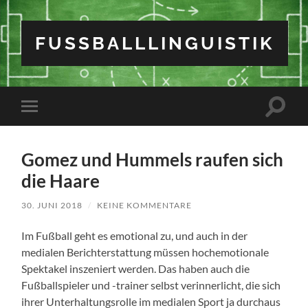
FUSSBALLLINGUISTIK
Suchfe
Mobile-
ein-/a
Menü
ein-/ausblenden
Gomez und Hummels raufen sich
die Haare
30. JUNI 2018
/
KEINE KOMMENTARE
Im Fußball geht es emotional zu, und auch in der
medialen Berichterstattung müssen hochemotionale
Spektakel inszeniert werden. Das haben auch die
Fußballspieler und -trainer selbst verinnerlicht, die sich
ihrer Unterhaltungsrolle im medialen Sport ja durchaus