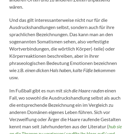
wären.
Und das gilt interessanterweise nicht nur für die
Ausdruckshandlungen selbst, sondern auch für ihre
sprachlichen Bezeichnungen. Das kann man an den
sogenannten Somatismen sehen, also verfestigte
Wortverbindungen, die wörtlich Körper(-teile) oder
Körperreaktionen beschreiben, aber in ihrer
phraseologischen Bedeutung Emotionen bezeichnen
wie z.B.
einen dicken Hals haben
,
kalte Füße bekommen
usw.
Im Fußball gibt es nun mit
sich die Haare raufen
einen
Fall, wo sowohl die Ausdruckshandlung selbst als auch
die entsprechende Bezeichnung ein im Vergleich zu
anderen Domänen eigenes Leben führen. Sich vor
Verzweiflung oder Ärger die Haare raufende Gestalten
kennt man seit Jahrhunderten aus der Literatur (
hub sie
an die Threnen zu vergiessen/
rauffte
jhr
Haar
auß/ vnd