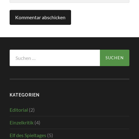
Suchen
nach:
KATEGORIEN
Editorial
(2)
Einzelkritik
(4)
Elf des Spieltages
(5)