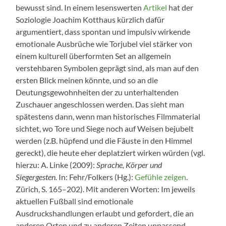
bewusst sind. In einem lesenswerten
Artikel
hat der
Soziologie Joachim Kotthaus kürzlich dafür
argumentiert, dass spontan und impulsiv wirkende
emotionale Ausbrüche wie Torjubel viel stärker von
einem kulturell überformten Set an allgemein
verstehbaren Symbolen geprägt sind, als man auf den
ersten Blick meinen könnte, und so an die
Deutungsgewohnheiten der zu unterhaltenden
Zuschauer angeschlossen werden. Das sieht man
spätestens dann, wenn man historisches Filmmaterial
sichtet, wo Tore und Siege noch auf Weisen bejubelt
werden (z.B. hüpfend und die Fäuste in den Himmel
gereckt), die heute eher deplatziert wirken würden (vgl.
hierzu: A. Linke (2009):
Sprache, Körper und
Siegergesten.
In: Fehr/Folkers (Hg.):
Gefühle zeigen
.
Zürich, S. 165–202). Mit anderen Worten: Im jeweils
aktuellen Fußball sind emotionale
Ausdruckshandlungen erlaubt und gefordert, die an
anderen Orten und zu anderen Zeiten unpassend