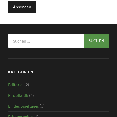
Suchen
nach:
KATEGORIEN
Editorial
(2)
Einzelkritik
(4)
Elf des Spieltages
(5)
Ethnographie
(1)